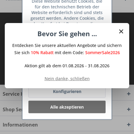
Diese Website benutzt Cookies, die
für den technischen Betrieb der
Website erforderlich sind und stets
gesetzt werden. Andere Cookies, die
Abonnieren Sie den kostenlosen Deine
den Komfort bei Benutzung dieser
×
TraumKüche Newsletter und verpassen
Website erhöhen, der Direktwerbung
Bevor Sie gehen ...
dienen oder die Interaktion mit
Sie keine Neuigkeit oder Aktion mehr aus
anderen Websites und sozialen
dem Traum Küchen - Shop.
Entdecken Sie unsere aktuellen Angebote und sichern
Netzwerken vereinfachen sollen,
werden nur mit Ihrer Zustimmung
Sie sich
10% Rabatt
mit dem Code:
SommerSale2026
gesetzt.
Mehr Informationen
Aktion gilt ab dem 01.08.2026 - 31.08.2026
Ich habe die
Datenschutzbestimmungen
Ablehnen
zur Kenntnis genommen.
Nein danke, schließen
Konfigurieren
Service Hotline
Alle akzeptieren
Shop Service
Informationen