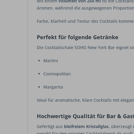
Mit einem
Volumen von 250 ml
ist die Cocktail
Aromen, während die ausgewogenen Proportion
Farbe, Klarheit und Textur des Cocktails komme
Perfekt für folgende Getränke
Die Cocktailschale SOHO New York Bar eignet sic
Martini
Cosmopolitan
Margarita
Ideal für aromatische, klare Cocktails mit eleg
Hochwertige Qualität für Bar & Ga
Gefertigt aus
bleifreiem Kristallglas
, überzeugt 
sowohl für den privaten Cocktailabend als auch