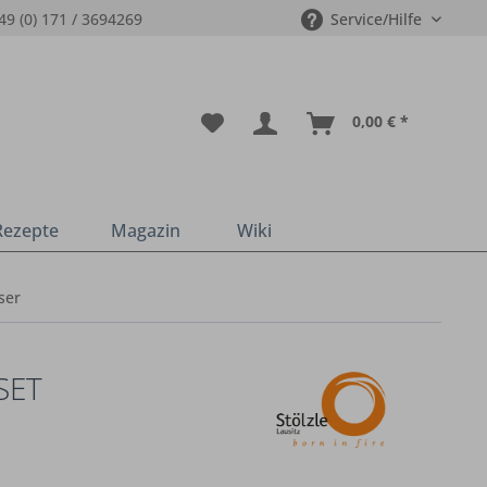
49 (0) 171 / 3694269
Service/Hilfe
0,00 € *
Rezepte
Magazin
Wiki
ser
SET