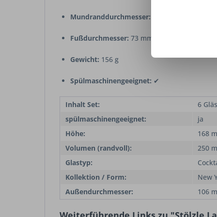
Mundranddurchmesser:
105 mm
Fußdurchmesser:
73 mm
Gewicht:
156 g
Spülmaschinengeeignet:
✔
Inhalt Set:
6 Glä
spülmaschinengeeignet:
ja
Höhe:
168 
Volumen (randvoll):
250 m
Glastyp:
Cockta
Kollektion / Form:
New Y
Außendurchmesser:
106 
Weiterführende Links zu "Stölzle L