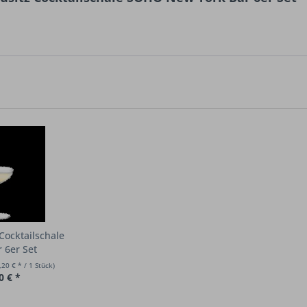
 Cocktailschale
 6er Set
,20 € * / 1 Stück)
0 € *