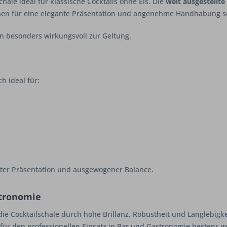
schale ideal für klassische Cocktails ohne Eis. Die
weit ausgestellte
en für eine elegante Präsentation und angenehme Handhabung s
n besonders wirkungsvoll zur Geltung.
h ideal für:
anter Präsentation und ausgewogener Balance.
stronomie
die Cocktailschale durch hohe Brillanz, Robustheit und Langlebigkei
 für den professionellen Einsatz in Bar und Gastronomie bestens g