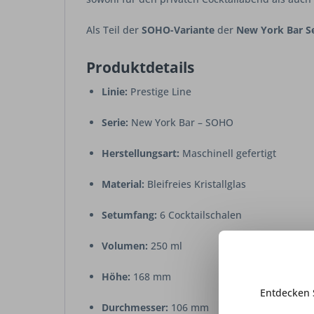
Als Teil der
SOHO-Variante
der
New York Bar Se
Produktdetails
Linie:
Prestige Line
Serie:
New York Bar – SOHO
Herstellungsart:
Maschinell gefertigt
Material:
Bleifreies Kristallglas
Setumfang:
6 Cocktailschalen
Volumen:
250 ml
Höhe:
168 mm
Entdecken 
Durchmesser:
106 mm