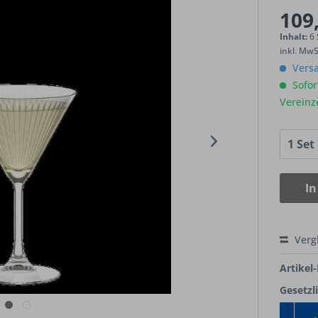
109,
Inhalt:
6 
inkl. Mw
Versa
Sofort
Vereinz
In
Verg
Artikel-
Gesetzl