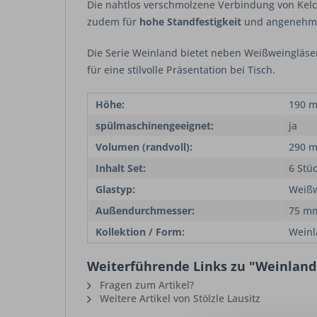
Die nahtlos verschmolzene Verbindung von Kelc
zudem für
hohe Standfestigkeit
und angenehme 
Die Serie
Weinland
bietet neben Weißweingläser
für eine stilvolle Präsentation bei Tisch.
Höhe:
190 
spülmaschinengeeignet:
ja
Volumen (randvoll):
290 m
Inhalt Set:
6 Stü
Glastyp:
Weiß
Außendurchmesser:
75 m
Kollektion / Form:
Weinl
Weiterführende Links zu "Weinland 
Fragen zum Artikel?
Weitere Artikel von Stölzle Lausitz