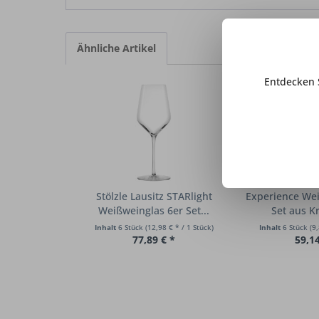
Ähnliche Artikel
Entdecken 
Stölzle Lausitz STARlight
Experience Wei
Weißweinglas 6er Set...
Set aus Kr
Inhalt
6 Stück
(12,98 € * / 1 Stück)
Inhalt
6 Stück
(9,
77,89 € *
59,14