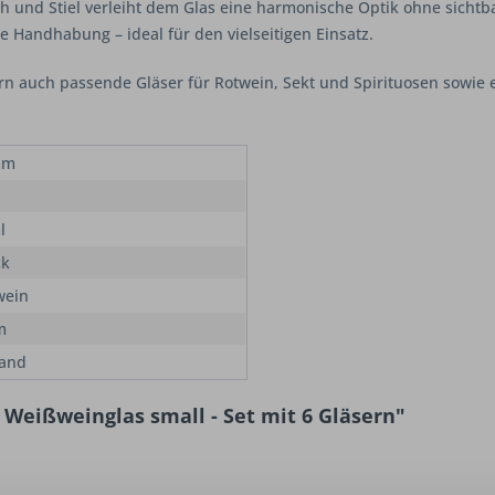
h und Stiel verleiht dem Glas eine harmonische Optik ohne sicht
Handhabung – ideal für den vielseitigen Einsatz.
n auch passende Gläser für Rotwein, Sekt und Spirituosen sowi
mm
l
ck
wein
m
and
Weißweinglas small - Set mit 6 Gläsern"