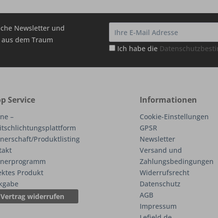
che Newsletter und
hr aus dem Traum
Ich habe die
Datenschutzbes
p Service
Informationen
ne –
Cookie-Einstellungen
itschlichtungsplattform
GPSR
nerschaft/Produktlisting
Newsletter
takt
Versand und
tnerprogramm
Zahlungsbedingungen
ektes Produkt
Widerrufsrecht
kgabe
Datenschutz
AGB
Vertrag widerrufen
Impressum
Lefield.de