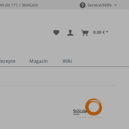
49 (0) 171 / 3694269
Service/Hilfe
0,00 € *
Rezepte
Magazin
Wiki