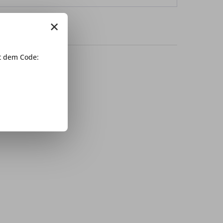
×
 dem Code: