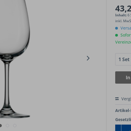
43,2
Inhalt:
6 
inkl. Mw
Versa
Sofort
Vereinz
In
Verg
Artikel-
Gesetzl