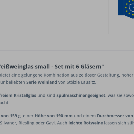
ißweinglas small - Set mit 6 Gläsern"
etet eine gelungene Kombination aus zeitloser Gestaltung, hoher A
ur beliebten
Serie Weinland
von Stölzle Lausitz.
freiem Kristallglas
und sind
spülmaschinengeeignet
, was sie sow
acht.
 von 159 g
, einer
Höhe von 190 mm
und einem
Durchmesser von
Silvaner, Riesling oder Gavi. Auch
leichte Rotweine
lassen sich stil