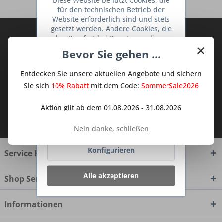
Diese Website benutzt Cookies, die
für den technischen Betrieb der
Website erforderlich sind und stets
gesetzt werden. Andere Cookies, die
Abonnieren Sie den kostenlosen Deine
den Komfort bei Benutzung dieser
×
TraumKüche Newsletter und verpassen
Website erhöhen, der Direktwerbung
Bevor Sie gehen ...
dienen oder die Interaktion mit
Sie keine Neuigkeit oder Aktion mehr aus
anderen Websites und sozialen
dem Traum Küchen - Shop.
Entdecken Sie unsere aktuellen Angebote und sichern
Netzwerken vereinfachen sollen,
werden nur mit Ihrer Zustimmung
Sie sich
10% Rabatt
mit dem Code:
SommerSale2026
gesetzt.
Mehr Informationen
Aktion gilt ab dem 01.08.2026 - 31.08.2026
Ich habe die
Datenschutzbestimmungen
zur Kenntnis genommen.
Ablehnen
Nein danke, schließen
Konfigurieren
Service Hotline
Alle akzeptieren
Shop Service
Informationen