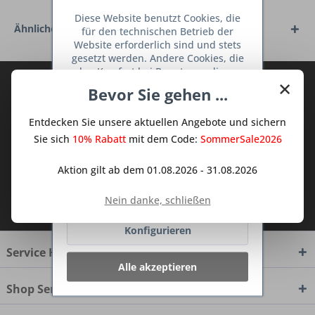
Diese Website benutzt Cookies, die
Ähnliche Artikel
für den technischen Betrieb der
Website erforderlich sind und stets
gesetzt werden. Andere Cookies, die
den Komfort bei Benutzung dieser
×
Abonnieren Sie den kostenlosen Deine
Website erhöhen, der Direktwerbung
Bevor Sie gehen ...
dienen oder die Interaktion mit
TraumKüche Newsletter und verpassen
anderen Websites und sozialen
Sie keine Neuigkeit oder Aktion mehr aus
Entdecken Sie unsere aktuellen Angebote und sichern
Netzwerken vereinfachen sollen,
dem Traum Küchen - Shop.
werden nur mit Ihrer Zustimmung
Sie sich
10% Rabatt
mit dem Code:
SommerSale2026
gesetzt.
Mehr Informationen
Aktion gilt ab dem 01.08.2026 - 31.08.2026
Ablehnen
Ich habe die
Datenschutzbestimmungen
Nein danke, schließen
zur Kenntnis genommen.
Konfigurieren
Service Hotline
Alle akzeptieren
Shop Service