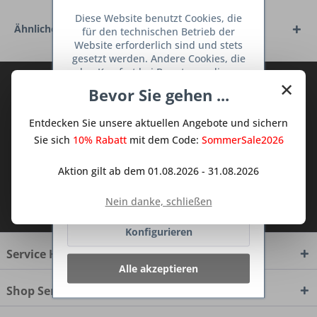
Diese Website benutzt Cookies, die
Ähnliche Artikel
für den technischen Betrieb der
Website erforderlich sind und stets
gesetzt werden. Andere Cookies, die
den Komfort bei Benutzung dieser
×
Abonnieren Sie den kostenlosen Deine
Website erhöhen, der Direktwerbung
Bevor Sie gehen ...
dienen oder die Interaktion mit
TraumKüche Newsletter und verpassen
anderen Websites und sozialen
Sie keine Neuigkeit oder Aktion mehr aus
Entdecken Sie unsere aktuellen Angebote und sichern
Netzwerken vereinfachen sollen,
dem Traum Küchen - Shop.
werden nur mit Ihrer Zustimmung
Sie sich
10% Rabatt
mit dem Code:
SommerSale2026
gesetzt.
Mehr Informationen
Aktion gilt ab dem 01.08.2026 - 31.08.2026
Ablehnen
Ich habe die
Datenschutzbestimmungen
Nein danke, schließen
zur Kenntnis genommen.
Konfigurieren
Service Hotline
Alle akzeptieren
Shop Service