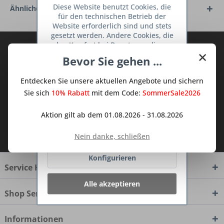
Diese Website benutzt Cookies, die
Ähnliche Artikel
für den technischen Betrieb der
Website erforderlich sind und stets
gesetzt werden. Andere Cookies, die
den Komfort bei Benutzung dieser
Abonnieren Sie den kostenlosen Deine
×
Website erhöhen, der Direktwerbung
Bevor Sie gehen ...
TraumKüche Newsletter und verpassen
dienen oder die Interaktion mit
Sie keine Neuigkeit oder Aktion mehr aus
anderen Websites und sozialen
Entdecken Sie unsere aktuellen Angebote und sichern
Netzwerken vereinfachen sollen,
dem Traum Küchen - Shop.
werden nur mit Ihrer Zustimmung
Sie sich
10% Rabatt
mit dem Code:
SommerSale2026
gesetzt.
Mehr Informationen
Aktion gilt ab dem 01.08.2026 - 31.08.2026
Ich habe die
Datenschutzbestimmungen
Ablehnen
Nein danke, schließen
zur Kenntnis genommen.
Konfigurieren
Service Hotline
Alle akzeptieren
Shop Service
Informationen