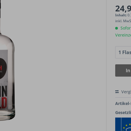
24,9
Inhalt:
0.
inkl. Mw
Sofort
Vereinz
In
Verg
Artikel-
Gesetzl