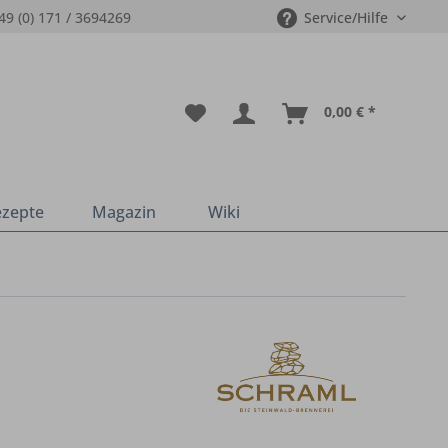
49 (0) 171 / 3694269
Service/Hilfe
0,00 € *
ezepte
Magazin
Wiki