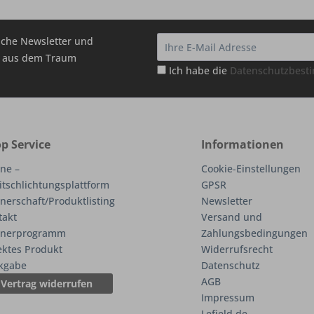
che Newsletter und
hr aus dem Traum
Ich habe die
Datenschutzbes
p Service
Informationen
ne –
Cookie-Einstellungen
itschlichtungsplattform
GPSR
nerschaft/Produktlisting
Newsletter
takt
Versand und
tnerprogramm
Zahlungsbedingungen
ektes Produkt
Widerrufsrecht
kgabe
Datenschutz
AGB
Vertrag widerrufen
Impressum
Lefield.de