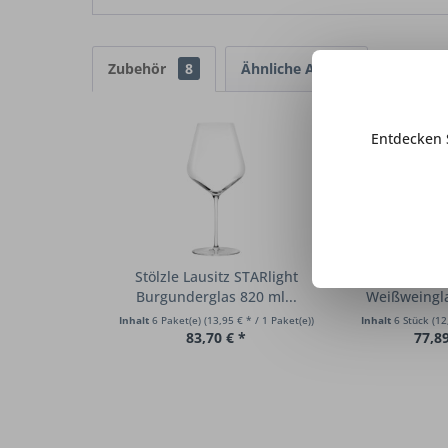
Zubehör
8
Ähnliche Artikel
Entdecken 
Stölzle Lausitz STARlight
Stölzle Lausi
Burgunderglas 820 ml...
Weißweinglas
Inhalt
6 Paket(e)
(13,95 € * / 1 Paket(e))
Inhalt
6 Stück
(12
83,70 € *
77,89