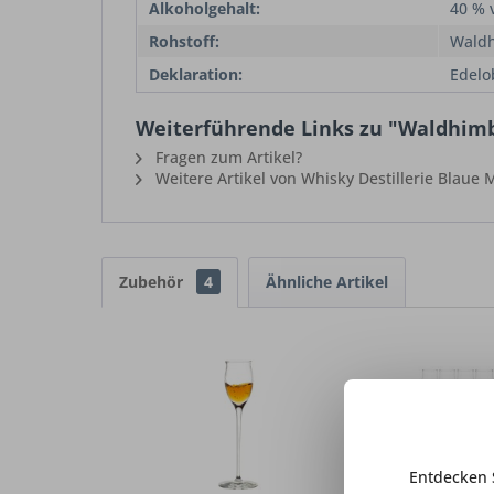
Alkoholgehalt:
40 % v
Rohstoff:
Wald
Deklaration:
Edelo
Weiterführende Links zu "Waldhimbe
Fragen zum Artikel?
Weitere Artikel von Whisky Destillerie Blaue
Zubehör
4
Ähnliche Artikel
Entdecken 