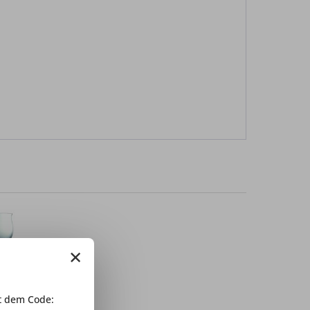
×
 dem Code: