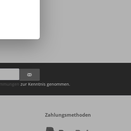
itz Grappaglas
lasen 2er Set
56,61 € * / 1 Stück)
22 € *
timmungen
zur Kenntnis genommen.
Zahlungsmethoden