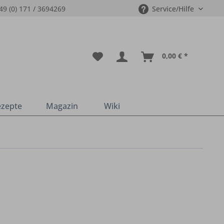
49 (0) 171 / 3694269
Service/Hilfe
0,00 € *
ezepte
Magazin
Wiki