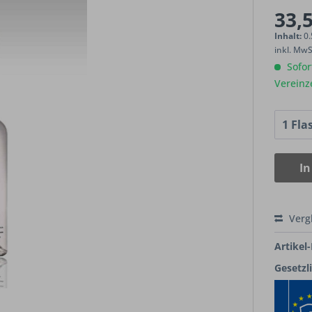
33,5
Inhalt:
0.
inkl. Mw
Sofort
Vereinz
In
Verg
Artikel-
Gesetzl