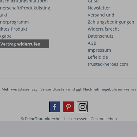
itschlichtungsplattform
GPSR
nerschaft/Produktlisting
Newsletter
takt
Versand und
tnerprogramm
Zahlungsbedingungen
ektes Produkt
Widerrufsrecht
kgabe
Datenschutz
AGB
Vertrag widerrufen
Impressum
Lefield.de
trusted-heroes.com
zl. Mehrwertsteuer zzgl.
Versandkosten
und ggf. Nachnahmegebühren, wenn ni
© DeineTraumkueche = Lecker essen - Gesund Leben