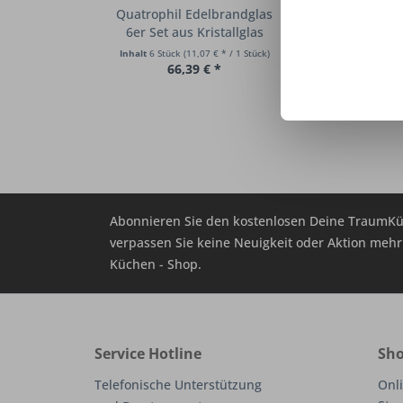
Quatrophil Edelbrandglas
Stölzle Lausitz
6er Set aus Kristallglas
mundgeblas
Inhalt
6 Stück
(11,07 € * / 1 Stück)
Inhalt
6 Stück
(38
66,39 € *
231,3
Abonnieren Sie den kostenlosen Deine TraumKü
verpassen Sie keine Neuigkeit oder Aktion me
Küchen - Shop.
Service Hotline
Sho
Telefonische Unterstützung
Onli