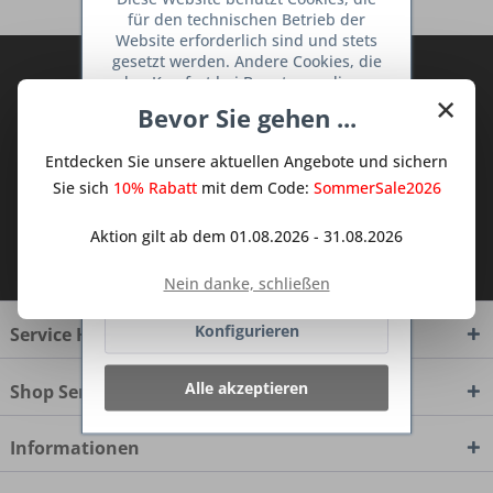
für den technischen Betrieb der
Website erforderlich sind und stets
gesetzt werden. Andere Cookies, die
Abonnieren Sie den kostenlosen Deine
den Komfort bei Benutzung dieser
×
TraumKüche Newsletter und verpassen
Website erhöhen, der Direktwerbung
Bevor Sie gehen ...
Sie keine Neuigkeit oder Aktion mehr aus
dienen oder die Interaktion mit
anderen Websites und sozialen
dem Traum Küchen - Shop.
Entdecken Sie unsere aktuellen Angebote und sichern
Netzwerken vereinfachen sollen,
werden nur mit Ihrer Zustimmung
Sie sich
10% Rabatt
mit dem Code:
SommerSale2026
gesetzt.
Mehr Informationen
Aktion gilt ab dem 01.08.2026 - 31.08.2026
Ich habe die
Datenschutzbestimmungen
zur Kenntnis genommen.
Ablehnen
Nein danke, schließen
Konfigurieren
Service Hotline
Alle akzeptieren
Shop Service
Informationen