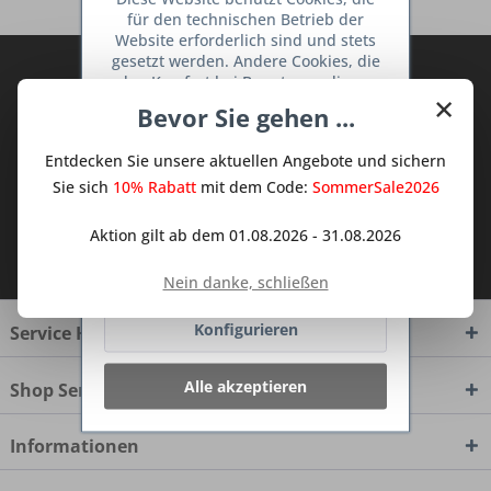
für den technischen Betrieb der
Website erforderlich sind und stets
gesetzt werden. Andere Cookies, die
Abonnieren Sie den kostenlosen Deine
den Komfort bei Benutzung dieser
×
TraumKüche Newsletter und verpassen
Website erhöhen, der Direktwerbung
Bevor Sie gehen ...
Sie keine Neuigkeit oder Aktion mehr aus
dienen oder die Interaktion mit
anderen Websites und sozialen
dem Traum Küchen - Shop.
Entdecken Sie unsere aktuellen Angebote und sichern
Netzwerken vereinfachen sollen,
werden nur mit Ihrer Zustimmung
Sie sich
10% Rabatt
mit dem Code:
SommerSale2026
gesetzt.
Mehr Informationen
Aktion gilt ab dem 01.08.2026 - 31.08.2026
Ich habe die
Datenschutzbestimmungen
zur Kenntnis genommen.
Ablehnen
Nein danke, schließen
Konfigurieren
Service Hotline
Alle akzeptieren
Shop Service
Informationen