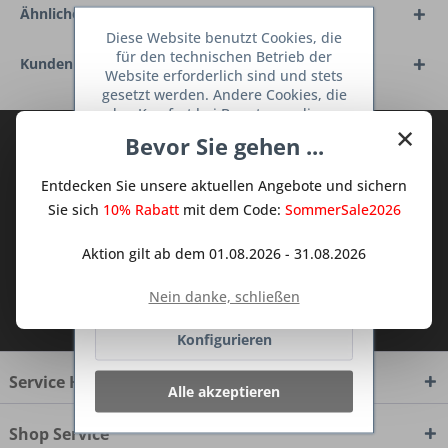
Ähnliche Artikel
Diese Website benutzt Cookies, die
für den technischen Betrieb der
Kunden haben sich ebenfalls angesehen
Website erforderlich sind und stets
gesetzt werden. Andere Cookies, die
den Komfort bei Benutzung dieser
×
Website erhöhen, der Direktwerbung
Bevor Sie gehen ...
Abonnieren Sie den kostenlosen Deine
dienen oder die Interaktion mit
TraumKüche Newsletter und verpassen
anderen Websites und sozialen
Entdecken Sie unsere aktuellen Angebote und sichern
Netzwerken vereinfachen sollen,
Sie keine Neuigkeit oder Aktion mehr aus
werden nur mit Ihrer Zustimmung
Sie sich
10% Rabatt
mit dem Code:
SommerSale2026
dem Traum Küchen - Shop.
gesetzt.
Mehr Informationen
Aktion gilt ab dem 01.08.2026 - 31.08.2026
Ablehnen
Nein danke, schließen
Ich habe die
Datenschutzbestimmungen
zur Kenntnis genommen.
Konfigurieren
Service Hotline
Alle akzeptieren
Shop Service