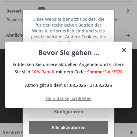
Bewertungen
0
Diese Website benutzt Cookies, die
Bewertungen lesen, schreiben und diskutieren...
mehr
für den technischen Betrieb der
Website erforderlich sind und stets
Ähnliche Artikel
gesetzt werden. Andere Cookies, die
den Komfort bei Benutzung dieser
×
Website erhöhen, der Direktwerbung
Bevor Sie gehen ...
dienen oder die Interaktion mit
Abonnieren Sie den kostenlosen Deine
anderen Websites und sozialen
Entdecken Sie unsere aktuellen Angebote und sichern
Netzwerken vereinfachen sollen,
TraumKüche Newsletter und verpassen
werden nur mit Ihrer Zustimmung
Sie sich
10% Rabatt
mit dem Code:
SommerSale2026
Sie keine Neuigkeit oder Aktion mehr aus
gesetzt.
Mehr Informationen
dem Traum Küchen - Shop.
Aktion gilt ab dem 01.08.2026 - 31.08.2026
Ablehnen
Nein danke, schließen
Ich habe die
Datenschutzbestimmungen
Konfigurieren
zur Kenntnis genommen.
Alle akzeptieren
Service Hotline