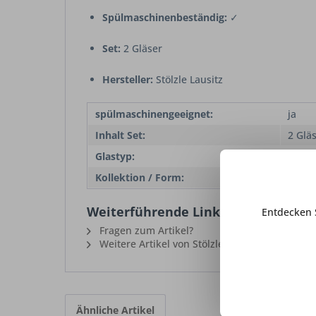
Spülmaschinenbeständig:
✓
Set:
2 Gläser
Hersteller:
Stölzle Lausitz
spülmaschinengeeignet:
ja
Inhalt Set:
2 Glä
Glastyp:
Rotwe
Kollektion / Form:
Powe
Weiterführende Links zu "Power Rotw
Entdecken 
Fragen zum Artikel?
Weitere Artikel von Stölzle Lausitz
Ähnliche Artikel