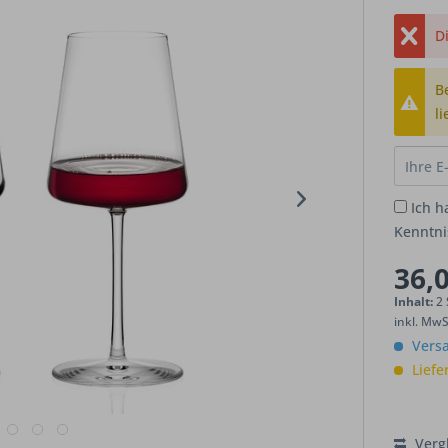
Di
B
li
Ich h
Kenntn
36,0
Inhalt:
2 
inkl. Mw
Versa
Liefe
Verg