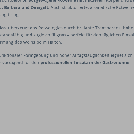
r fruchtbetonte, ausgewogene Rotweine mit mittlerem Körper und sa
no, Barbera und Zweigelt
. Auch strukturierte, aromatische Rotwein
ung bringt.
las
, überzeugt das Rotweinglas durch brillante Transparenz, hohe 
andsfähig und zugleich filigran – perfekt für den täglichen Einsat
ärmung des Weins beim Halten.
unktionaler Formgebung und hoher Alltagstauglichkeit eignet sich
ervorragend für den
professionellen Einsatz in der Gastronomie
.