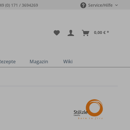
49 (0) 171 / 3694269
Service/Hilfe
0,00 € *
Rezepte
Magazin
Wiki