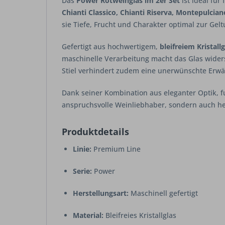
Das
Power Rotweinglas im 2er Set
ist ideal fü
Chianti Classico, Chianti Riserva, Montepulcia
sie Tiefe, Frucht und Charakter optimal zur Gelt
Gefertigt aus hochwertigem,
bleifreiem Kristallg
maschinelle Verarbeitung macht das Glas widerst
Stiel verhindert zudem eine unerwünschte Erw
Dank seiner Kombination aus eleganter Optik, f
anspruchsvolle Weinliebhaber, sondern auch h
Produktdetails
Linie:
Premium Line
Serie:
Power
Herstellungsart:
Maschinell gefertigt
Material:
Bleifreies Kristallglas