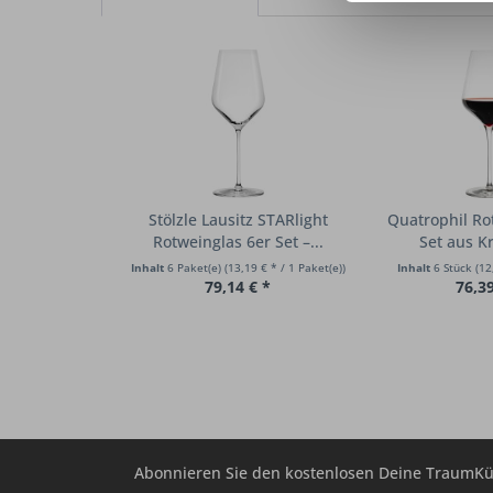
Stölzle Lausitz STARlight
Quatrophil Ro
Rotweinglas 6er Set –...
Set aus Kr
Inhalt
6 Paket(e)
(13,19 € * / 1 Paket(e))
Inhalt
6 Stück
(12
79,14 € *
76,39
Abonnieren Sie den kostenlosen Deine TraumKü