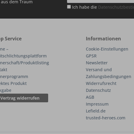
hr aus dem Traum
Ich habe die
Datenschutzbes
p Service
Informationen
ne –
Cookie-Einstellungen
itschlichtungsplattform
GPSR
nerschaft/Produktlisting
Newsletter
takt
Versand und
tnerprogramm
Zahlungsbedingungen
ektes Produkt
Widerrufsrecht
kgabe
Datenschutz
AGB
Vertrag widerrufen
Impressum
Lefield.de
trusted-heroes.com