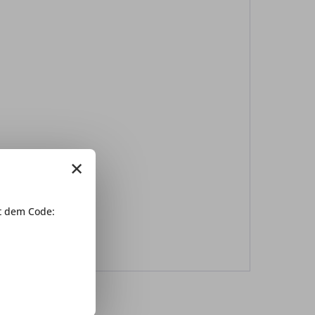
×
 dem Code: