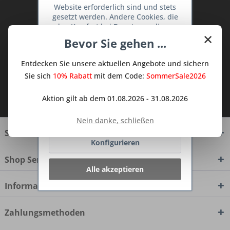
Website erforderlich sind und stets
Abonnieren Sie den kostenlosen Deine
gesetzt werden. Andere Cookies, die
TraumKüche Newsletter und verpassen
den Komfort bei Benutzung dieser
×
Sie keine Neuigkeit oder Aktion mehr aus
Website erhöhen, der Direktwerbung
Bevor Sie gehen ...
dienen oder die Interaktion mit
dem Traum Küchen - Shop.
anderen Websites und sozialen
Entdecken Sie unsere aktuellen Angebote und sichern
Netzwerken vereinfachen sollen,
werden nur mit Ihrer Zustimmung
Sie sich
10% Rabatt
mit dem Code:
SommerSale2026
gesetzt.
Mehr Informationen
Ich habe die
Datenschutzbestimmungen
Aktion gilt ab dem 01.08.2026 - 31.08.2026
zur Kenntnis genommen.
Ablehnen
Nein danke, schließen
Service Hotline
Konfigurieren
Shop Service
Alle akzeptieren
Informationen
Zahlungsmethoden