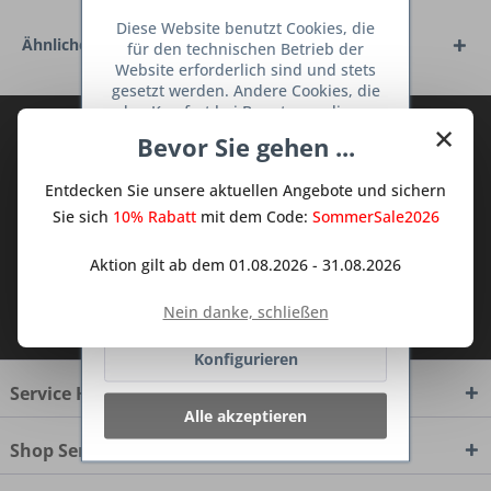
Diese Website benutzt Cookies, die
Ähnliche Artikel
für den technischen Betrieb der
Website erforderlich sind und stets
gesetzt werden. Andere Cookies, die
den Komfort bei Benutzung dieser
×
Abonnieren Sie den kostenlosen Deine
Website erhöhen, der Direktwerbung
Bevor Sie gehen ...
dienen oder die Interaktion mit
TraumKüche Newsletter und verpassen
anderen Websites und sozialen
Sie keine Neuigkeit oder Aktion mehr aus
Entdecken Sie unsere aktuellen Angebote und sichern
Netzwerken vereinfachen sollen,
dem Traum Küchen - Shop.
werden nur mit Ihrer Zustimmung
Sie sich
10% Rabatt
mit dem Code:
SommerSale2026
gesetzt.
Mehr Informationen
Aktion gilt ab dem 01.08.2026 - 31.08.2026
Ablehnen
Ich habe die
Datenschutzbestimmungen
Nein danke, schließen
zur Kenntnis genommen.
Konfigurieren
Service Hotline
Alle akzeptieren
Shop Service