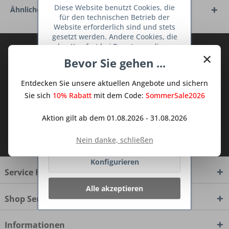
Diese Website benutzt Cookies, die
Ähnliche Artikel
für den technischen Betrieb der
Website erforderlich sind und stets
gesetzt werden. Andere Cookies, die
den Komfort bei Benutzung dieser
Abonnieren Sie den kostenlosen Deine
×
Website erhöhen, der Direktwerbung
Bevor Sie gehen ...
TraumKüche Newsletter und verpassen
dienen oder die Interaktion mit
Sie keine Neuigkeit oder Aktion mehr aus
anderen Websites und sozialen
Entdecken Sie unsere aktuellen Angebote und sichern
Netzwerken vereinfachen sollen,
dem Traum Küchen - Shop.
werden nur mit Ihrer Zustimmung
Sie sich
10% Rabatt
mit dem Code:
SommerSale2026
gesetzt.
Mehr Informationen
Aktion gilt ab dem 01.08.2026 - 31.08.2026
Ich habe die
Datenschutzbestimmungen
Ablehnen
Nein danke, schließen
zur Kenntnis genommen.
Konfigurieren
Service Hotline
Alle akzeptieren
Shop Service
Informationen