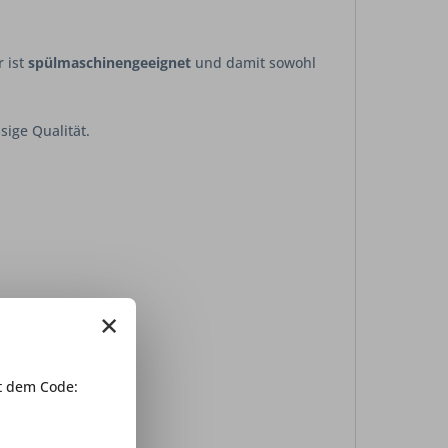
r ist
spülmaschinengeeignet
und damit sowohl
sige Qualität.
×
 dem Code: