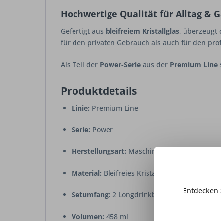
Hochwertige Qualität für Alltag & 
Gefertigt aus
bleifreiem Kristallglas
, überzeugt 
für den privaten Gebrauch als auch für den pro
Als Teil der
Power-Serie
aus der
Premium Line
s
Produktdetails
Linie:
Premium Line
Serie:
Power
Herstellungsart:
Maschinell gefertigt
Material:
Bleifreies Kristallglas
Entdecken 
Setumfang:
2 Longdrinkbecher
Volumen:
458 ml