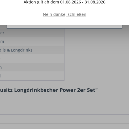
Aktion gilt ab dem 01.08.2026 - 31.08.2026
Ihrer Zustimmung gesetzt.
Mehr Informationen
Nein danke, schließen
Ablehnen
Konfigurieren
Alle akzeptieren
ser
mm
ails & Longdrinks
r
m
l
ausitz Longdrinkbecher Power 2er Set"