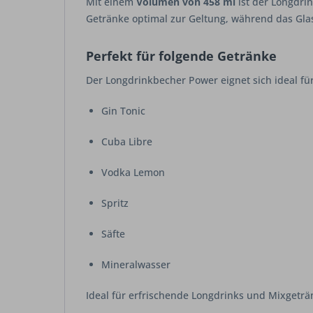
Mit einem
Volumen von 458 ml
ist der Longdrin
Getränke optimal zur Geltung, während das Glas
Perfekt für folgende Getränke
Der Longdrinkbecher Power eignet sich ideal für
Gin Tonic
Cuba Libre
Vodka Lemon
Spritz
Säfte
Mineralwasser
Ideal für erfrischende Longdrinks und Mixgeträ