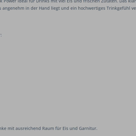
k Power ideal für Drinks mit viel Eis und frischen Zutaten. Das kl
 angenehm in der Hand liegt und ein hochwertiges Trinkgefühl ver
:
nke mit ausreichend Raum für Eis und Garnitur.