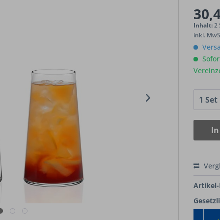
30,4
Inhalt:
2 
inkl. Mw
Versa
Sofort
Vereinz
In
Verg
Artikel-
Gesetzl