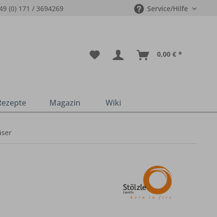
49 (0) 171 / 3694269
Service/Hilfe
0,00 € *
Rezepte
Magazin
Wiki
äser