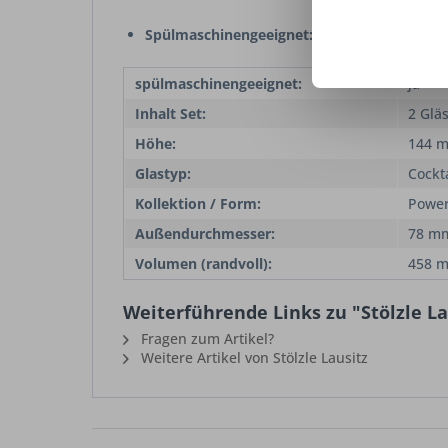
Spülmaschinengeeignet:
✔
spülmaschinengeeignet:
ja
Inhalt Set:
2 Glä
Höhe:
144 
Glastyp:
Cockt
Kollektion / Form:
Powe
Außendurchmesser:
78 m
Volumen (randvoll):
458 m
Weiterführende Links zu "Stölzle L
Fragen zum Artikel?
Weitere Artikel von Stölzle Lausitz