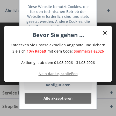
Diese Website benutzt Cookies, die
Ähnliche Artikel
für den technischen Betrieb der
Website erforderlich sind und stets
gesetzt werden. Andere Cookies, die
den Komfort bei Benutzung dieser
×
Abonnieren Sie den kostenlosen Deine
Website erhöhen, der Direktwerbung
Bevor Sie gehen ...
dienen oder die Interaktion mit
TraumKüche Newsletter und verpassen
anderen Websites und sozialen
Sie keine Neuigkeit oder Aktion mehr aus
Entdecken Sie unsere aktuellen Angebote und sichern
Netzwerken vereinfachen sollen,
dem Traum Küchen - Shop.
werden nur mit Ihrer Zustimmung
Sie sich
10% Rabatt
mit dem Code:
SommerSale2026
gesetzt.
Mehr Informationen
Aktion gilt ab dem 01.08.2026 - 31.08.2026
Ablehnen
Ich habe die
Datenschutzbestimmungen
Nein danke, schließen
zur Kenntnis genommen.
Konfigurieren
Service Hotline
Alle akzeptieren
Shop Service