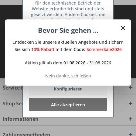
für den technischen Betrieb der
Website erforderlich sind und stets
gesetzt werden. Andere Cookies, die
Abonnieren Sie den kostenlosen Deine
den Komfort bei Benutzung dieser
TraumKüche Newsletter und verpassen
×
Website erhöhen, der Direktwerbung
Bevor Sie gehen ...
Sie keine Neuigkeit oder Aktion mehr aus
dienen oder die Interaktion mit
dem Traum Küchen - Shop.
anderen Websites und sozialen
Entdecken Sie unsere aktuellen Angebote und sichern
Netzwerken vereinfachen sollen,
werden nur mit Ihrer Zustimmung
Sie sich
10% Rabatt
mit dem Code:
SommerSale2026
gesetzt.
Mehr Informationen
Ich habe die
Datenschutzbestimmungen
Aktion gilt ab dem 01.08.2026 - 31.08.2026
zur Kenntnis genommen.
Ablehnen
Nein danke, schließen
Service Hotline
Konfigurieren
Shop Service
Alle akzeptieren
Informationen
Zahlungsmethoden