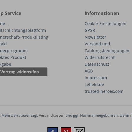
p Service
Informationen
ne –
Cookie-Einstellungen
itschlichtungsplattform
GPSR
nerschaft/Produktlisting
Newsletter
takt
Versand und
tnerprogramm
Zahlungsbedingungen
ektes Produkt
Widerrufsrecht
kgabe
Datenschutz
AGB
Vertrag widerrufen
Impressum
Lefield.de
trusted-heroes.com
zl. Mehrwertsteuer zzgl.
Versandkosten
und ggf. Nachnahmegebühren, wenn ni