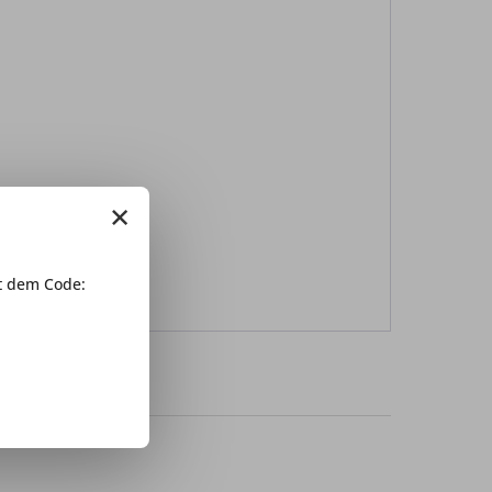
×
 dem Code: