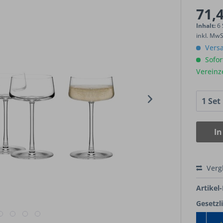
71,4
Inhalt:
6 
inkl. Mw
Versa
Sofort
Vereinz
In
Verg
Artikel-
Gesetzl