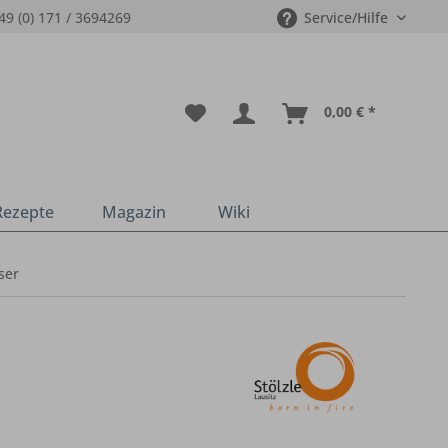
49 (0) 171 / 3694269
Service/Hilfe
0,00 € *
Rezepte
Magazin
Wiki
ser