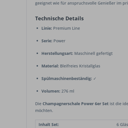
geeignet wie für anspruchsvolle Genießer im pr
Technische Details
Linie:
Premium Line
Serie:
Power
Herstellungsart:
Maschinell gefertigt
Material:
Bleifreies Kristallglas
Spülmaschinenbeständig:
✓
Volumen:
276 ml
Die
Champagnerschale Power 6er Set
ist die id
möchten.
Inhalt Set:
6 Glä