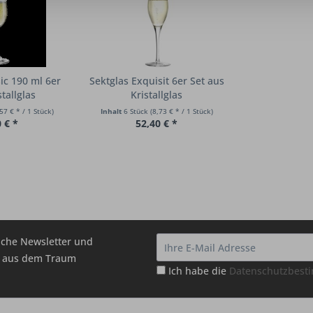
ic 190 ml 6er
Sektglas Exquisit 6er Set aus
stallglas
Kristallglas
57 € * / 1 Stück)
Inhalt
6 Stück
(8,73 € * / 1 Stück)
 € *
52,40 € *
che Newsletter und
hr aus dem Traum
Ich habe die
Datenschutzbes