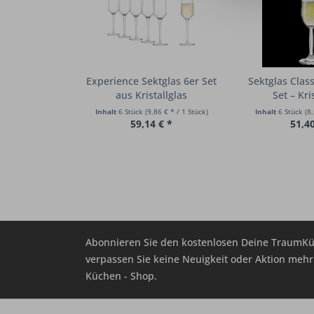
Experience Sektglas 6er Set
Sektglas Class
aus Kristallglas
Set – Kri
Inhalt
6 Stück
(9,86 € * / 1 Stück)
Inhalt
6 Stück
(8,
59,14 € *
51,40
Abonnieren Sie den kostenlosen Deine TraumKü
verpassen Sie keine Neuigkeit oder Aktion me
Küchen - Shop.