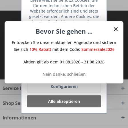
Diese Website benutzt Cookies, die
für den technischen Betrieb der
Website erforderlich sind und stets
gesetzt werden. Andere Cookies, die
Abonnieren Sie den kostenlosen Deine
den Komfort bei Benutzung dieser
×
TraumKüche Newsletter und verpassen
Website erhöhen, der Direktwerbung
Bevor Sie gehen ...
dienen oder die Interaktion mit
Sie keine Neuigkeit oder Aktion mehr aus
anderen Websites und sozialen
dem Traum Küchen - Shop.
Entdecken Sie unsere aktuellen Angebote und sichern
Netzwerken vereinfachen sollen,
werden nur mit Ihrer Zustimmung
Sie sich
10% Rabatt
mit dem Code:
SommerSale2026
gesetzt.
Mehr Informationen
Aktion gilt ab dem 01.08.2026 - 31.08.2026
Ich habe die
Datenschutzbestimmungen
zur Kenntnis genommen.
Ablehnen
Nein danke, schließen
Konfigurieren
Service Hotline
Alle akzeptieren
Shop Service
Informationen