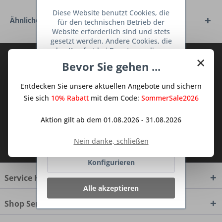
Diese Website benutzt Cookies, die
Ähnliche Artikel
für den technischen Betrieb der
Website erforderlich sind und stets
gesetzt werden. Andere Cookies, die
den Komfort bei Benutzung dieser
×
Abonnieren Sie den kostenlosen Deine
Website erhöhen, der Direktwerbung
Bevor Sie gehen ...
dienen oder die Interaktion mit
TraumKüche Newsletter und verpassen
anderen Websites und sozialen
Sie keine Neuigkeit oder Aktion mehr aus
Entdecken Sie unsere aktuellen Angebote und sichern
Netzwerken vereinfachen sollen,
dem Traum Küchen - Shop.
werden nur mit Ihrer Zustimmung
Sie sich
10% Rabatt
mit dem Code:
SommerSale2026
gesetzt.
Mehr Informationen
Aktion gilt ab dem 01.08.2026 - 31.08.2026
Ablehnen
Ich habe die
Datenschutzbestimmungen
Nein danke, schließen
zur Kenntnis genommen.
Konfigurieren
Service Hotline
Alle akzeptieren
Shop Service