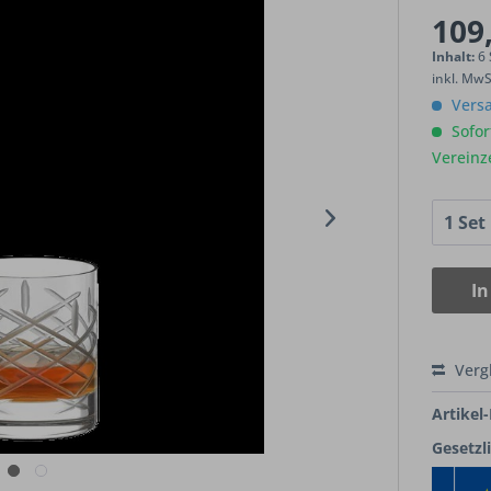
109,
Inhalt:
6 
inkl. Mw
Versa
Sofort
Vereinz
In
Verg
Artikel-
Gesetzl