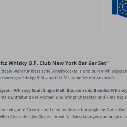
itz Whisky O.F. Club New York Bar 6er Set"
e ideale Wahl für klassische Whiskycocktails und puren Whiskeyge
chwertiges Trinkgefühl – perfekt für Genießer mit Anspruch.
egroni, Whiskey Sour, Single Malt, Bourbon und Blended Whiske
timale Entfaltung der Aromen und bringt Charakter und Tiefe des W
eine elegante Struktur und eine moderne, bar­taugliche Optik. Der
ellen Charakter des Glases – ideal für Bars, Lounges und anspruch