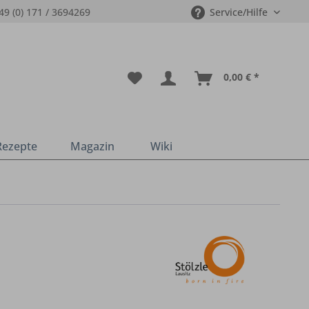
49 (0) 171 / 3694269
Service/Hilfe
0,00 € *
Rezepte
Magazin
Wiki