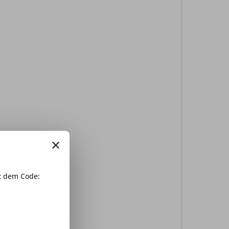
×
 dem Code: