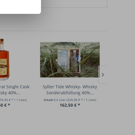
rat Single Cask
Sylter Tide Whisky- Whisky
Sylter Ellen
sky 40%...
Sonderabfüllung 40%...
Malt Whi
(76,43 € * / 1 Liter)
Inhalt
0.5 Liter
(325,00 € * / 1 Liter)
Inhalt
2.1 Lite
50 € *
162,50 € *
177