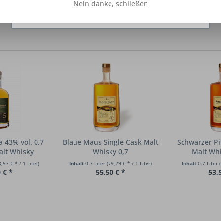
Nein danke, schließen
Ablehnen
Konfigurieren
Alle akzeptieren
 43% vol. 0,7
Blaue Maus Single Cask Malt
Schwarzer Pi
alt Whisky
Whisky 0,7
Malt Whi
8,57 € * / 1 Liter)
Inhalt
0.7 Liter
(79,29 € * / 1 Liter)
Inhalt
0.7 Liter
 € *
55,50 € *
53,