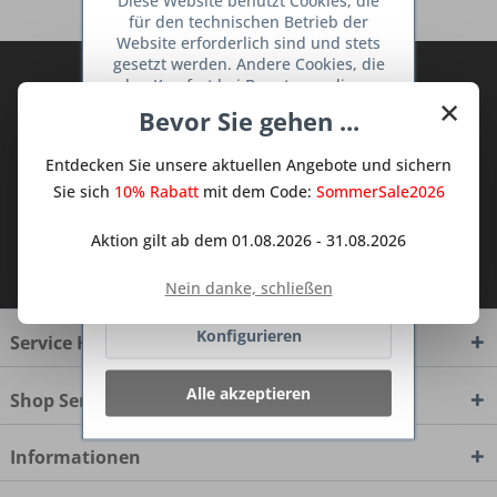
Diese Website benutzt Cookies, die
für den technischen Betrieb der
Website erforderlich sind und stets
gesetzt werden. Andere Cookies, die
Abonnieren Sie den kostenlosen Deine
den Komfort bei Benutzung dieser
×
TraumKüche Newsletter und verpassen
Website erhöhen, der Direktwerbung
Bevor Sie gehen ...
dienen oder die Interaktion mit
Sie keine Neuigkeit oder Aktion mehr aus
anderen Websites und sozialen
dem Traum Küchen - Shop.
Entdecken Sie unsere aktuellen Angebote und sichern
Netzwerken vereinfachen sollen,
werden nur mit Ihrer Zustimmung
Sie sich
10% Rabatt
mit dem Code:
SommerSale2026
gesetzt.
Mehr Informationen
Aktion gilt ab dem 01.08.2026 - 31.08.2026
Ich habe die
Datenschutzbestimmungen
zur Kenntnis genommen.
Ablehnen
Nein danke, schließen
Konfigurieren
Service Hotline
Alle akzeptieren
Shop Service
Informationen