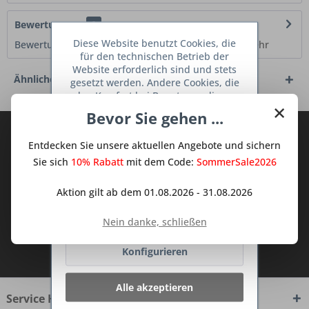
Bewertungen
0
Diese Website benutzt Cookies, die
Bewertungen lesen, schreiben und diskutieren...
mehr
für den technischen Betrieb der
Website erforderlich sind und stets
Ähnliche Artikel
gesetzt werden. Andere Cookies, die
den Komfort bei Benutzung dieser
×
Website erhöhen, der Direktwerbung
Bevor Sie gehen ...
dienen oder die Interaktion mit
Abonnieren Sie den kostenlosen Deine
anderen Websites und sozialen
Entdecken Sie unsere aktuellen Angebote und sichern
Netzwerken vereinfachen sollen,
TraumKüche Newsletter und verpassen
werden nur mit Ihrer Zustimmung
Sie sich
10% Rabatt
mit dem Code:
SommerSale2026
Sie keine Neuigkeit oder Aktion mehr aus
gesetzt.
Mehr Informationen
dem Traum Küchen - Shop.
Aktion gilt ab dem 01.08.2026 - 31.08.2026
Ablehnen
Nein danke, schließen
Ich habe die
Datenschutzbestimmungen
Konfigurieren
zur Kenntnis genommen.
Alle akzeptieren
Service Hotline