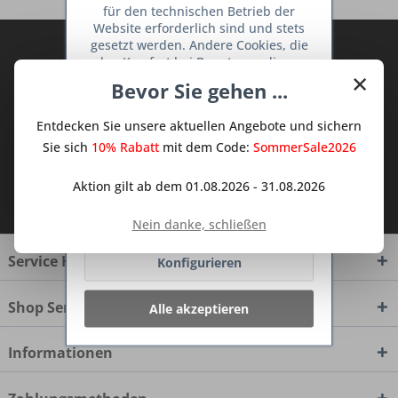
für den technischen Betrieb der
Website erforderlich sind und stets
gesetzt werden. Andere Cookies, die
Abonnieren Sie den kostenlosen Deine
den Komfort bei Benutzung dieser
TraumKüche Newsletter und verpassen
×
Website erhöhen, der Direktwerbung
Bevor Sie gehen ...
Sie keine Neuigkeit oder Aktion mehr aus
dienen oder die Interaktion mit
dem Traum Küchen - Shop.
anderen Websites und sozialen
Entdecken Sie unsere aktuellen Angebote und sichern
Netzwerken vereinfachen sollen,
werden nur mit Ihrer Zustimmung
Sie sich
10% Rabatt
mit dem Code:
SommerSale2026
gesetzt.
Mehr Informationen
Aktion gilt ab dem 01.08.2026 - 31.08.2026
Ich habe die
Datenschutzbestimmungen
zur Kenntnis genommen.
Ablehnen
Nein danke, schließen
Service Hotline
Konfigurieren
Shop Service
Alle akzeptieren
Informationen