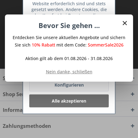
Website erforderlich sind und stets
Abonnieren Sie den kostenlosen Deine
gesetzt werden. Andere Cookies, die
TraumKüche Newsletter und verpassen
den Komfort bei Benutzung dieser
Sie keine Neuigkeit oder Aktion mehr aus
×
Website erhöhen, der Direktwerbung
Bevor Sie gehen ...
dem Traum Küchen - Shop.
dienen oder die Interaktion mit
anderen Websites und sozialen
Entdecken Sie unsere aktuellen Angebote und sichern
Netzwerken vereinfachen sollen,
werden nur mit Ihrer Zustimmung
Sie sich
10% Rabatt
mit dem Code:
SommerSale2026
gesetzt.
Mehr Informationen
Ich habe die
Datenschutzbestimmungen
Aktion gilt ab dem 01.08.2026 - 31.08.2026
zur Kenntnis genommen.
Ablehnen
Nein danke, schließen
Service Hotline
Konfigurieren
Shop Service
Alle akzeptieren
Informationen
Zahlungsmethoden