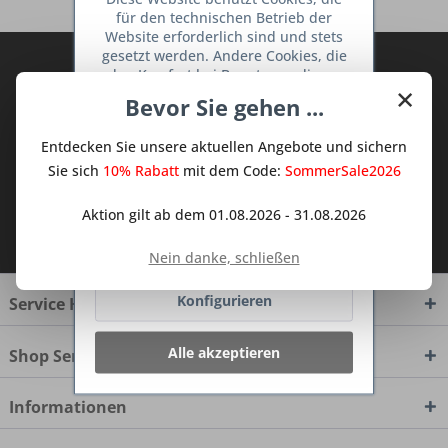
für den technischen Betrieb der
Website erforderlich sind und stets
gesetzt werden. Andere Cookies, die
Abonnieren Sie den kostenlosen Deine
den Komfort bei Benutzung dieser
×
TraumKüche Newsletter und verpassen
Website erhöhen, der Direktwerbung
Bevor Sie gehen ...
Sie keine Neuigkeit oder Aktion mehr aus
dienen oder die Interaktion mit
anderen Websites und sozialen
dem Traum Küchen - Shop.
Entdecken Sie unsere aktuellen Angebote und sichern
Netzwerken vereinfachen sollen,
werden nur mit Ihrer Zustimmung
Sie sich
10% Rabatt
mit dem Code:
SommerSale2026
gesetzt.
Mehr Informationen
Aktion gilt ab dem 01.08.2026 - 31.08.2026
Ich habe die
Datenschutzbestimmungen
zur Kenntnis genommen.
Ablehnen
Nein danke, schließen
Konfigurieren
Service Hotline
Alle akzeptieren
Shop Service
Informationen