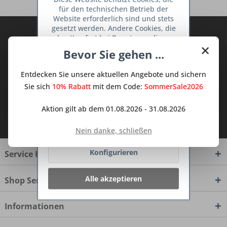
für den technischen Betrieb der
Website erforderlich sind und stets
gesetzt werden. Andere Cookies, die
Abonnieren Sie den kostenlosen Deine
den Komfort bei Benutzung dieser
×
TraumKüche Newsletter und verpassen
Website erhöhen, der Direktwerbung
Bevor Sie gehen ...
Sie keine Neuigkeit oder Aktion mehr aus
dienen oder die Interaktion mit
anderen Websites und sozialen
dem Traum Küchen - Shop.
Entdecken Sie unsere aktuellen Angebote und sichern
Netzwerken vereinfachen sollen,
werden nur mit Ihrer Zustimmung
Sie sich
10% Rabatt
mit dem Code:
SommerSale2026
gesetzt.
Mehr Informationen
Aktion gilt ab dem 01.08.2026 - 31.08.2026
Ich habe die
Datenschutzbestimmungen
zur Kenntnis genommen.
Ablehnen
Nein danke, schließen
Konfigurieren
Service Hotline
Alle akzeptieren
Shop Service
Informationen