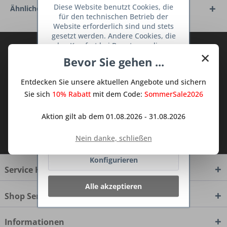
Diese Website benutzt Cookies, die
Ähnliche Artikel
für den technischen Betrieb der
Website erforderlich sind und stets
gesetzt werden. Andere Cookies, die
den Komfort bei Benutzung dieser
Abonnieren Sie den kostenlosen Deine
×
Website erhöhen, der Direktwerbung
Bevor Sie gehen ...
TraumKüche Newsletter und verpassen
dienen oder die Interaktion mit
Sie keine Neuigkeit oder Aktion mehr aus
anderen Websites und sozialen
Entdecken Sie unsere aktuellen Angebote und sichern
Netzwerken vereinfachen sollen,
dem Traum Küchen - Shop.
werden nur mit Ihrer Zustimmung
Sie sich
10% Rabatt
mit dem Code:
SommerSale2026
gesetzt.
Mehr Informationen
Aktion gilt ab dem 01.08.2026 - 31.08.2026
Ich habe die
Datenschutzbestimmungen
Ablehnen
Nein danke, schließen
zur Kenntnis genommen.
Konfigurieren
Service Hotline
Alle akzeptieren
Shop Service
Informationen