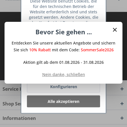
Diese Website benutzt Cookies, die
für den technischen Betrieb der
Website erforderlich sind und stets
gesetzt werden. Andere Cookies, die
Abonnieren Sie den kostenlosen Deine
den Komfort bei Benutzung dieser
×
TraumKüche Newsletter und verpassen
Website erhöhen, der Direktwerbung
Bevor Sie gehen ...
dienen oder die Interaktion mit
Sie keine Neuigkeit oder Aktion mehr aus
anderen Websites und sozialen
dem Traum Küchen - Shop.
Entdecken Sie unsere aktuellen Angebote und sichern
Netzwerken vereinfachen sollen,
werden nur mit Ihrer Zustimmung
Sie sich
10% Rabatt
mit dem Code:
SommerSale2026
gesetzt.
Mehr Informationen
Aktion gilt ab dem 01.08.2026 - 31.08.2026
Ich habe die
Datenschutzbestimmungen
Ablehnen
zur Kenntnis genommen.
Nein danke, schließen
Konfigurieren
Service Hotline
Alle akzeptieren
Shop Service
Informationen