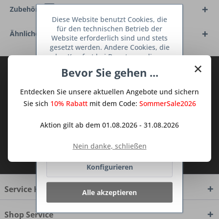
Zubehör
4
Diese Website benutzt Cookies, die
für den technischen Betrieb der
Ähnliche Artikel
Website erforderlich sind und stets
gesetzt werden. Andere Cookies, die
den Komfort bei Benutzung dieser
×
Website erhöhen, der Direktwerbung
Bevor Sie gehen ...
Abonnieren Sie den kostenlosen Deine
dienen oder die Interaktion mit
TraumKüche Newsletter und verpassen
anderen Websites und sozialen
Entdecken Sie unsere aktuellen Angebote und sichern
Netzwerken vereinfachen sollen,
Sie keine Neuigkeit oder Aktion mehr aus
werden nur mit Ihrer Zustimmung
Sie sich
10% Rabatt
mit dem Code:
SommerSale2026
dem Traum Küchen - Shop.
gesetzt.
Mehr Informationen
Aktion gilt ab dem 01.08.2026 - 31.08.2026
Ablehnen
Nein danke, schließen
Ich habe die
Datenschutzbestimmungen
zur Kenntnis genommen.
Konfigurieren
Service Hotline
Alle akzeptieren
Shop Service