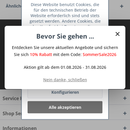
Diese Website benutzt Cookies, die
Ähnliche Artikel
für den technischen Betrieb der
Website erforderlich sind und stets
gesetzt werden. Andere Cookies, die
den Komfort bei Benutzung dieser
Abonnieren Sie den kostenlosen Deine
×
Website erhöhen, der Direktwerbung
Bevor Sie gehen ...
TraumKüche Newsletter und verpassen
dienen oder die Interaktion mit
Sie keine Neuigkeit oder Aktion mehr aus
anderen Websites und sozialen
Entdecken Sie unsere aktuellen Angebote und sichern
Netzwerken vereinfachen sollen,
dem Traum Küchen - Shop.
werden nur mit Ihrer Zustimmung
Sie sich
10% Rabatt
mit dem Code:
SommerSale2026
gesetzt.
Mehr Informationen
Aktion gilt ab dem 01.08.2026 - 31.08.2026
Ich habe die
Datenschutzbestimmungen
Ablehnen
Nein danke, schließen
zur Kenntnis genommen.
Konfigurieren
Service Hotline
Alle akzeptieren
Shop Service
Informationen