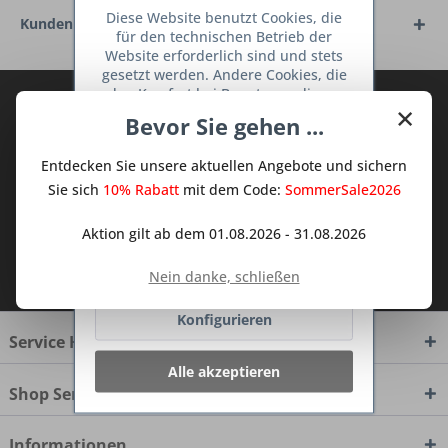
Diese Website benutzt Cookies, die
Kunden haben sich ebenfalls angesehen
für den technischen Betrieb der
Website erforderlich sind und stets
gesetzt werden. Andere Cookies, die
den Komfort bei Benutzung dieser
Abonnieren Sie den kostenlosen Deine
×
Website erhöhen, der Direktwerbung
Bevor Sie gehen ...
TraumKüche Newsletter und verpassen
dienen oder die Interaktion mit
Sie keine Neuigkeit oder Aktion mehr aus
anderen Websites und sozialen
Entdecken Sie unsere aktuellen Angebote und sichern
Netzwerken vereinfachen sollen,
dem Traum Küchen - Shop.
werden nur mit Ihrer Zustimmung
Sie sich
10% Rabatt
mit dem Code:
SommerSale2026
gesetzt.
Mehr Informationen
Aktion gilt ab dem 01.08.2026 - 31.08.2026
Ich habe die
Datenschutzbestimmungen
Ablehnen
Nein danke, schließen
zur Kenntnis genommen.
Konfigurieren
Service Hotline
Alle akzeptieren
Shop Service
Informationen