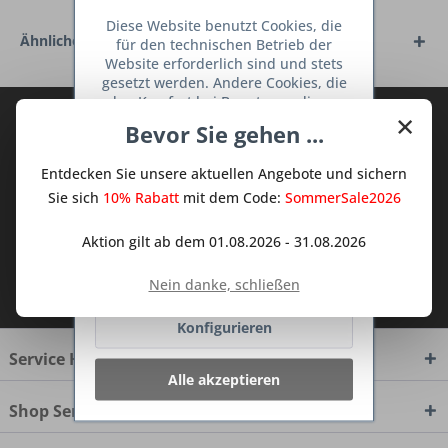
Diese Website benutzt Cookies, die
Ähnliche Artikel
für den technischen Betrieb der
Website erforderlich sind und stets
gesetzt werden. Andere Cookies, die
den Komfort bei Benutzung dieser
×
Abonnieren Sie den kostenlosen Deine
Website erhöhen, der Direktwerbung
Bevor Sie gehen ...
dienen oder die Interaktion mit
TraumKüche Newsletter und verpassen
anderen Websites und sozialen
Sie keine Neuigkeit oder Aktion mehr aus
Entdecken Sie unsere aktuellen Angebote und sichern
Netzwerken vereinfachen sollen,
dem Traum Küchen - Shop.
werden nur mit Ihrer Zustimmung
Sie sich
10% Rabatt
mit dem Code:
SommerSale2026
gesetzt.
Mehr Informationen
Aktion gilt ab dem 01.08.2026 - 31.08.2026
Ablehnen
Ich habe die
Datenschutzbestimmungen
Nein danke, schließen
zur Kenntnis genommen.
Konfigurieren
Service Hotline
Alle akzeptieren
Shop Service