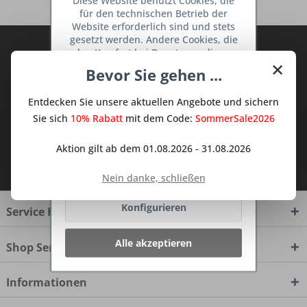
Diese Website benutzt Cookies, die
für den technischen Betrieb der
Website erforderlich sind und stets
gesetzt werden. Andere Cookies, die
Abonnieren Sie den kostenlosen Deine
den Komfort bei Benutzung dieser
×
TraumKüche Newsletter und verpassen
Website erhöhen, der Direktwerbung
Bevor Sie gehen ...
dienen oder die Interaktion mit
Sie keine Neuigkeit oder Aktion mehr aus
anderen Websites und sozialen
dem Traum Küchen - Shop.
Entdecken Sie unsere aktuellen Angebote und sichern
Netzwerken vereinfachen sollen,
werden nur mit Ihrer Zustimmung
Sie sich
10% Rabatt
mit dem Code:
SommerSale2026
gesetzt.
Mehr Informationen
Aktion gilt ab dem 01.08.2026 - 31.08.2026
Ich habe die
Datenschutzbestimmungen
zur Kenntnis genommen.
Ablehnen
Nein danke, schließen
Konfigurieren
Service Hotline
Alle akzeptieren
Shop Service
Informationen