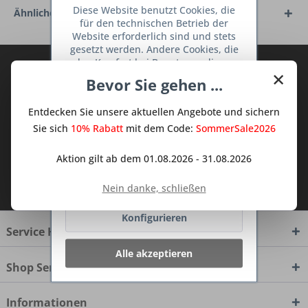
Diese Website benutzt Cookies, die
Ähnliche Artikel
für den technischen Betrieb der
Website erforderlich sind und stets
gesetzt werden. Andere Cookies, die
den Komfort bei Benutzung dieser
Abonnieren Sie den kostenlosen Deine
×
Website erhöhen, der Direktwerbung
Bevor Sie gehen ...
TraumKüche Newsletter und verpassen
dienen oder die Interaktion mit
Sie keine Neuigkeit oder Aktion mehr aus
anderen Websites und sozialen
Entdecken Sie unsere aktuellen Angebote und sichern
Netzwerken vereinfachen sollen,
dem Traum Küchen - Shop.
werden nur mit Ihrer Zustimmung
Sie sich
10% Rabatt
mit dem Code:
SommerSale2026
gesetzt.
Mehr Informationen
Aktion gilt ab dem 01.08.2026 - 31.08.2026
Ich habe die
Datenschutzbestimmungen
Ablehnen
Nein danke, schließen
zur Kenntnis genommen.
Konfigurieren
Service Hotline
Alle akzeptieren
Shop Service
Informationen