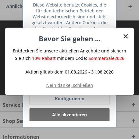
Diese Website benutzt Cookies, die
Ähnliche Artikel
für den technischen Betrieb der
Website erforderlich sind und stets
gesetzt werden. Andere Cookies, die
den Komfort bei Benutzung dieser
Abonnieren Sie den kostenlosen Deine
×
Website erhöhen, der Direktwerbung
Bevor Sie gehen ...
TraumKüche Newsletter und verpassen
dienen oder die Interaktion mit
Sie keine Neuigkeit oder Aktion mehr aus
anderen Websites und sozialen
Entdecken Sie unsere aktuellen Angebote und sichern
Netzwerken vereinfachen sollen,
dem Traum Küchen - Shop.
werden nur mit Ihrer Zustimmung
Sie sich
10% Rabatt
mit dem Code:
SommerSale2026
gesetzt.
Mehr Informationen
Aktion gilt ab dem 01.08.2026 - 31.08.2026
Ich habe die
Datenschutzbestimmungen
Ablehnen
Nein danke, schließen
zur Kenntnis genommen.
Konfigurieren
Service Hotline
Alle akzeptieren
Shop Service
Informationen