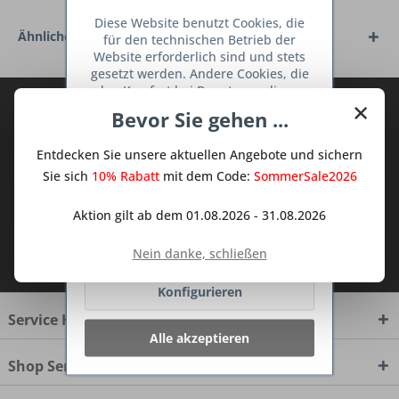
Diese Website benutzt Cookies, die
Ähnliche Artikel
für den technischen Betrieb der
Website erforderlich sind und stets
gesetzt werden. Andere Cookies, die
den Komfort bei Benutzung dieser
×
Abonnieren Sie den kostenlosen Deine
Website erhöhen, der Direktwerbung
Bevor Sie gehen ...
dienen oder die Interaktion mit
TraumKüche Newsletter und verpassen
anderen Websites und sozialen
Sie keine Neuigkeit oder Aktion mehr aus
Entdecken Sie unsere aktuellen Angebote und sichern
Netzwerken vereinfachen sollen,
dem Traum Küchen - Shop.
werden nur mit Ihrer Zustimmung
Sie sich
10% Rabatt
mit dem Code:
SommerSale2026
gesetzt.
Mehr Informationen
Aktion gilt ab dem 01.08.2026 - 31.08.2026
Ablehnen
Ich habe die
Datenschutzbestimmungen
Nein danke, schließen
zur Kenntnis genommen.
Konfigurieren
Service Hotline
Alle akzeptieren
Shop Service