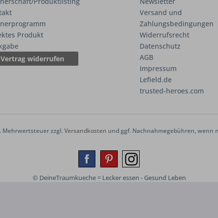
nerschaft/Produktlisting
Newsletter
takt
Versand und
tnerprogramm
Zahlungsbedingungen
ektes Produkt
Widerrufsrecht
kgabe
Datenschutz
AGB
Vertrag widerrufen
Impressum
Lefield.de
trusted-heroes.com
zl. Mehrwertsteuer zzgl.
Versandkosten
und ggf. Nachnahmegebühren, wenn ni
© DeineTraumkueche = Lecker essen - Gesund Leben