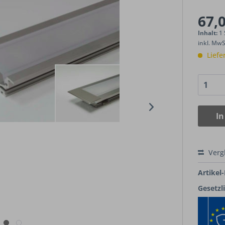
67,0
Inhalt:
1
inkl. Mw
Liefe
In
Verg
Artikel-
Gesetzl