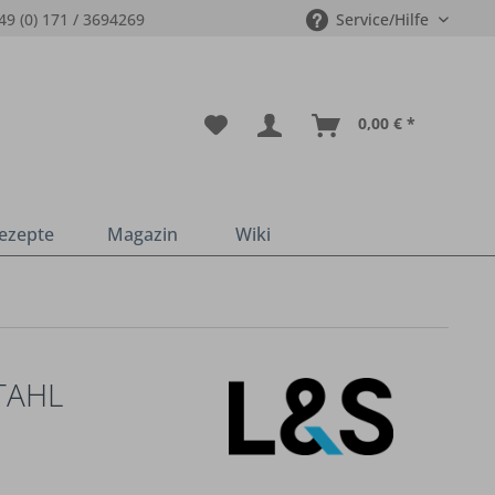
49 (0) 171 / 3694269
Service/Hilfe
0,00 € *
ezepte
Magazin
Wiki
TAHL