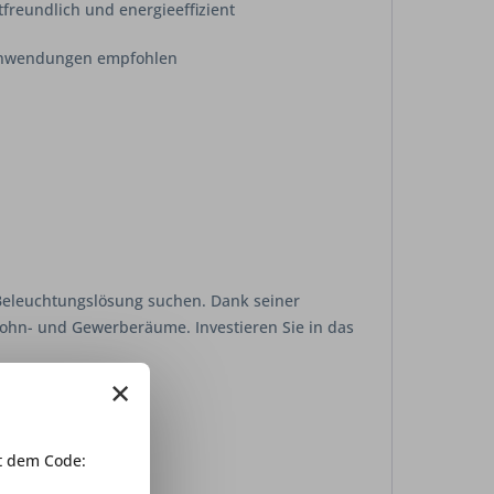
freundlich und energieeffizient
nanwendungen empfohlen
e Beleuchtungslösung suchen. Dank seiner
 Wohn- und Gewerberäume. Investieren Sie in das
×
 dem Code: