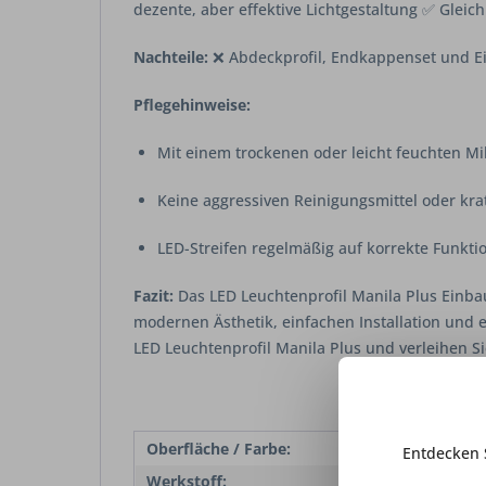
dezente, aber effektive Lichtgestaltung ✅ Glei
Nachteile:
❌ Abdeckprofil, Endkappenset und E
Pflegehinweise:
Mit einem trockenen oder leicht feuchten Mi
Keine aggressiven Reinigungsmittel oder 
LED-Streifen regelmäßig auf korrekte Funkti
Fazit:
Das LED Leuchtenprofil Manila Plus Einbau 
modernen Ästhetik, einfachen Installation und 
LED Leuchtenprofil Manila Plus und verleihen S
Oberfläche / Farbe:
Alumi
Entdecken 
Werkstoff:
Alum