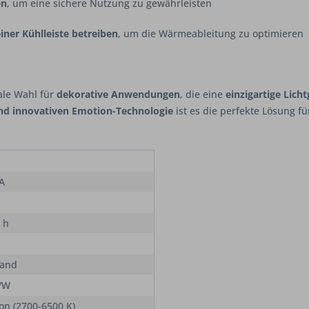
en
, um eine sichere Nutzung zu gewährleisten
ner Kühlleiste betreiben
, um die Wärmeableitung zu optimieren
eale Wahl für
dekorative Anwendungen
, die eine
einzigartige Lich
 und innovativen Emotion-Technologie
ist es die perfekte Lösung f
 A
 h
Band
/W
on (2700-6500 K)