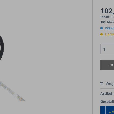
102,
Inhalt:
1
inkl. Mw
Versa
Liefe
In
Verg
Artikel-
Gesetzl