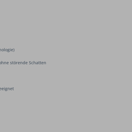
ologie)
ohne störende Schatten
eeignet