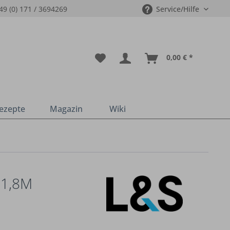
49 (0) 171 / 3694269
Service/Hilfe
0,00 € *
ezepte
Magazin
Wiki
 1,8M