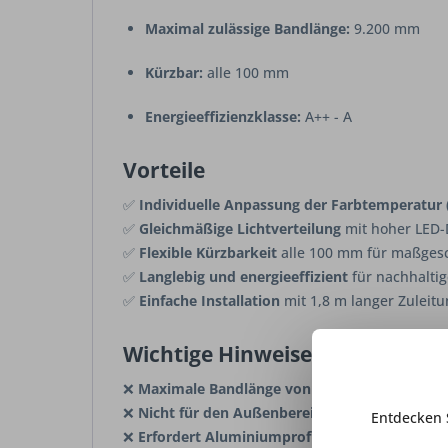
Maximal zulässige Bandlänge:
9.200 mm
Kürzbar:
alle 100 mm
Energieeffizienzklasse:
A++ - A
Vorteile
✅
Individuelle Anpassung der Farbtemperatur 
✅
Gleichmäßige Lichtverteilung
mit hoher LED-
✅
Flexible Kürzbarkeit
alle 100 mm für maßgesc
✅
Langlebig und energieeffizient
für nachhalti
✅
Einfache Installation
mit 1,8 m langer Zuleitu
Wichtige Hinweise & Nachteile
❌
Maximale Bandlänge von 9.200 mm beachte
❌
Nicht für den Außenbereich geeignet (IP20)
–
Entdecken 
❌
Erfordert Aluminiumprofil oder Kühlleiste
, 