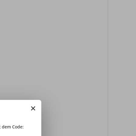
×
 dem Code: