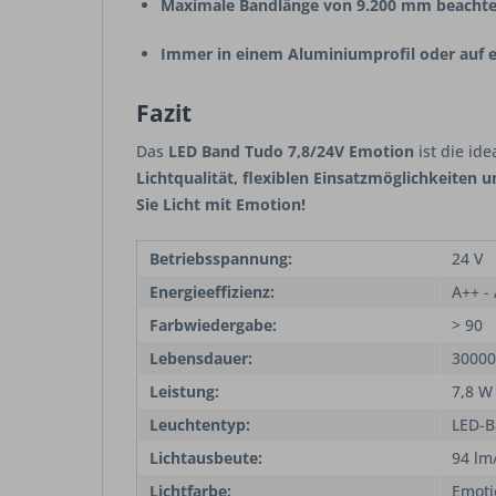
Maximale Bandlänge von 9.200 mm beacht
Immer in einem Aluminiumprofil oder auf ei
Fazit
Das
LED Band Tudo 7,8/24V Emotion
ist die id
Lichtqualität, flexiblen Einsatzmöglichkeiten
Sie Licht mit Emotion!
Betriebsspannung:
24 V
Energieeffizienz:
A++ -
Farbwiedergabe:
> 90
Lebensdauer:
30000
Leistung:
7,8 W
Leuchtentyp:
LED-
Lichtausbeute:
94 lm
Lichtfarbe:
Emoti