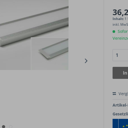
36,2
Inhalt:
1
inkl. Mw
Sofort
Vereinz
In
Verg
Artikel-
Gesetzl