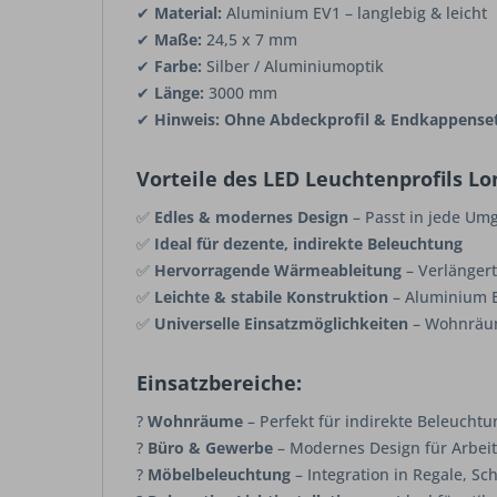
✔
Material:
Aluminium EV1 – langlebig & leicht
✔
Maße:
24,5 x 7 mm
✔
Farbe:
Silber / Aluminiumoptik
✔
Länge:
3000 mm
✔
Hinweis:
Ohne Abdeckprofil & Endkappense
Vorteile des LED Leuchtenprofils Lo
✅
Edles & modernes Design
– Passt in jede U
✅
Ideal für dezente, indirekte Beleuchtung
✅
Hervorragende Wärmeableitung
– Verlänger
✅
Leichte & stabile Konstruktion
– Aluminium E
✅
Universelle Einsatzmöglichkeiten
– Wohnräum
Einsatzbereiche:
?
Wohnräume
– Perfekt für indirekte Beleuch
?
Büro & Gewerbe
– Modernes Design für Arbei
?️
Möbelbeleuchtung
– Integration in Regale, S