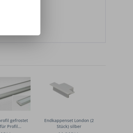
ofil gefrostet
Endkappenset London (2
ür Profil...
Stück) silber