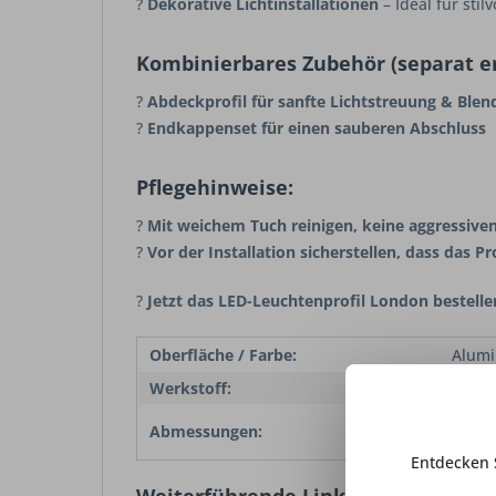
?
Dekorative Lichtinstallationen
– Ideal für sti
Kombinierbares Zubehör (separat er
?
Abdeckprofil für sanfte Lichtstreuung & Blen
?
Endkappenset für einen sauberen Abschluss
Pflegehinweise:
?
Mit weichem Tuch reinigen, keine aggressive
?
Vor der Installation sicherstellen, dass das Pro
?
Jetzt das LED-Leuchtenprofil London bestell
Oberfläche / Farbe:
Alum
Werkstoff:
Alumi
Einba
Abmessungen:
3000
Entdecken 
Weiterführende Links zu "LED Leuc