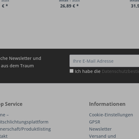
 Stück
Inhalt
1 Stück
Inhal
 € *
26,89 € *
31,
che Newsletter und
hr aus dem Traum
Ich habe die
Datenschutzbes
p Service
Informationen
ne –
Cookie-Einstellungen
itschlichtungsplattform
GPSR
nerschaft/Produktlisting
Newsletter
takt
Versand und