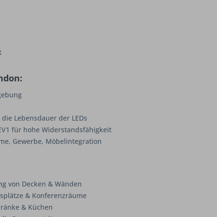
t
ndon:
mgebung
t die Lebensdauer der LEDs
V1 für hohe Widerstandsfähigkeit
e, Gewerbe, Möbelintegration
tung von Decken & Wänden
tsplätze & Konferenzräume
chränke & Küchen