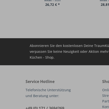
Inhalt
1 Stück
Inhalt
1
26,72 € *
28,81
Abonnieren Sie den kostenlosen Deine TraumKü
verpassen Sie keine Neuigkeit oder Aktion me
Küchen - Shop.
Service Hotline
Sho
Telefonische Unterstützung
Onli
Stre
und Beratung unter:
Part
Kon
+49 (0) 171 / 3694269