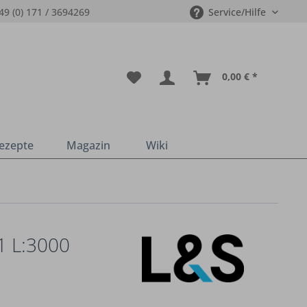
49 (0) 171 / 3694269
Service/Hilfe
0,00 € *
ezepte
Magazin
Wiki
 L:3000