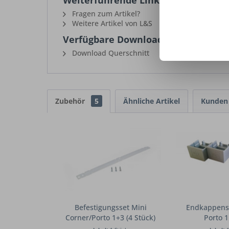
Fragen zum Artikel?
Weitere Artikel von L&S
Verfügbare Downloads:
Download Querschnitt
Zubehör
5
Ähnliche Artikel
Kunden 
Befestigungsset Mini
Endkappenset
Corner/Porto 1+3 (4 Stück)
Porto 1