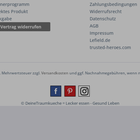
tnerprogramm
Zahlungsbedingungen
ektes Produkt
Widerrufsrecht
kgabe
Datenschutz
AGB
Vertrag widerrufen
Impressum
Lefield.de
trusted-heroes.com
zl. Mehrwertsteuer zzgl.
Versandkosten
und ggf. Nachnahmegebühren, wenn ni
© DeineTraumkueche = Lecker essen - Gesund Leben