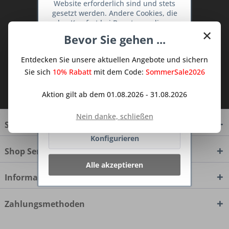
Abonnieren Sie den kostenlosen Deine
Website erforderlich sind und stets
gesetzt werden. Andere Cookies, die
TraumKüche Newsletter und verpassen
den Komfort bei Benutzung dieser
Sie keine Neuigkeit oder Aktion mehr aus
×
Website erhöhen, der Direktwerbung
Bevor Sie gehen ...
dem Traum Küchen - Shop.
dienen oder die Interaktion mit
anderen Websites und sozialen
Entdecken Sie unsere aktuellen Angebote und sichern
Netzwerken vereinfachen sollen,
werden nur mit Ihrer Zustimmung
Sie sich
10% Rabatt
mit dem Code:
SommerSale2026
gesetzt.
Mehr Informationen
Ich habe die
Datenschutzbestimmungen
Aktion gilt ab dem 01.08.2026 - 31.08.2026
zur Kenntnis genommen.
Ablehnen
Nein danke, schließen
Service Hotline
Konfigurieren
Shop Service
Alle akzeptieren
Informationen
Zahlungsmethoden