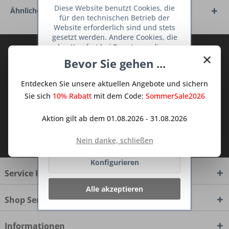
Diese Website benutzt Cookies, die
Ähnliche Artikel
für den technischen Betrieb der
Website erforderlich sind und stets
gesetzt werden. Andere Cookies, die
den Komfort bei Benutzung dieser
Abonnieren Sie den kostenlosen Deine
×
Website erhöhen, der Direktwerbung
Bevor Sie gehen ...
TraumKüche Newsletter und verpassen
dienen oder die Interaktion mit
Sie keine Neuigkeit oder Aktion mehr aus
anderen Websites und sozialen
Entdecken Sie unsere aktuellen Angebote und sichern
Netzwerken vereinfachen sollen,
dem Traum Küchen - Shop.
werden nur mit Ihrer Zustimmung
Sie sich
10% Rabatt
mit dem Code:
SommerSale2026
gesetzt.
Mehr Informationen
Aktion gilt ab dem 01.08.2026 - 31.08.2026
Ich habe die
Datenschutzbestimmungen
Ablehnen
Nein danke, schließen
zur Kenntnis genommen.
Konfigurieren
Service Hotline
Alle akzeptieren
Shop Service
Informationen