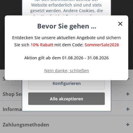
Website erforderlich sind und stets
Abonnieren Sie den kostenlosen Deine
gesetzt werden. Andere Cookies, die
TraumKüche Newsletter und verpassen
den Komfort bei Benutzung dieser
×
Sie keine Neuigkeit oder Aktion mehr aus
Website erhöhen, der Direktwerbung
Bevor Sie gehen ...
dienen oder die Interaktion mit
dem Traum Küchen - Shop.
anderen Websites und sozialen
Entdecken Sie unsere aktuellen Angebote und sichern
Netzwerken vereinfachen sollen,
werden nur mit Ihrer Zustimmung
Sie sich
10% Rabatt
mit dem Code:
SommerSale2026
gesetzt.
Mehr Informationen
Ich habe die
Datenschutzbestimmungen
Aktion gilt ab dem 01.08.2026 - 31.08.2026
zur Kenntnis genommen.
Ablehnen
Nein danke, schließen
Service Hotline
Konfigurieren
Shop Service
Alle akzeptieren
Informationen
Zahlungsmethoden