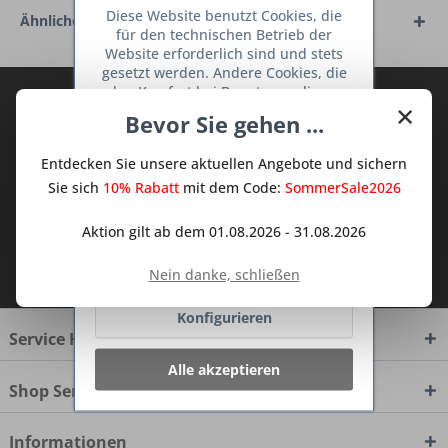
Diese Website benutzt Cookies, die
Ähnliche Artikel
für den technischen Betrieb der
Website erforderlich sind und stets
gesetzt werden. Andere Cookies, die
den Komfort bei Benutzung dieser
Abonnieren Sie den kostenlosen Deine
×
Website erhöhen, der Direktwerbung
Bevor Sie gehen ...
TraumKüche Newsletter und verpassen
dienen oder die Interaktion mit
Sie keine Neuigkeit oder Aktion mehr aus
anderen Websites und sozialen
Entdecken Sie unsere aktuellen Angebote und sichern
Netzwerken vereinfachen sollen,
dem Traum Küchen - Shop.
werden nur mit Ihrer Zustimmung
Sie sich
10% Rabatt
mit dem Code:
SommerSale2026
gesetzt.
Mehr Informationen
Aktion gilt ab dem 01.08.2026 - 31.08.2026
Ich habe die
Datenschutzbestimmungen
Ablehnen
Nein danke, schließen
zur Kenntnis genommen.
Konfigurieren
Service Hotline
Alle akzeptieren
Shop Service
Informationen