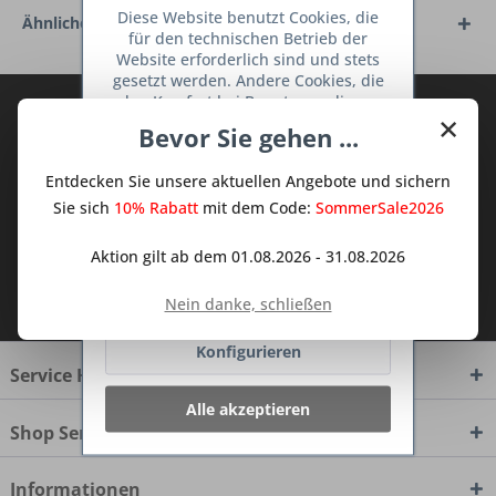
Diese Website benutzt Cookies, die
Ähnliche Artikel
für den technischen Betrieb der
Website erforderlich sind und stets
gesetzt werden. Andere Cookies, die
den Komfort bei Benutzung dieser
Abonnieren Sie den kostenlosen Deine
×
Website erhöhen, der Direktwerbung
Bevor Sie gehen ...
TraumKüche Newsletter und verpassen
dienen oder die Interaktion mit
Sie keine Neuigkeit oder Aktion mehr aus
anderen Websites und sozialen
Entdecken Sie unsere aktuellen Angebote und sichern
Netzwerken vereinfachen sollen,
dem Traum Küchen - Shop.
werden nur mit Ihrer Zustimmung
Sie sich
10% Rabatt
mit dem Code:
SommerSale2026
gesetzt.
Mehr Informationen
Aktion gilt ab dem 01.08.2026 - 31.08.2026
Ich habe die
Datenschutzbestimmungen
Ablehnen
Nein danke, schließen
zur Kenntnis genommen.
Konfigurieren
Service Hotline
Alle akzeptieren
Shop Service
Informationen