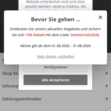
Abonnieren Sie den kostenlosen Deine
Website erforderlich sind und stets
gesetzt werden. Andere Cookies, die
TraumKüche Newsletter und verpassen
den Komfort bei Benutzung dieser
Sie keine Neuigkeit oder Aktion mehr aus
×
Website erhöhen, der Direktwerbung
Bevor Sie gehen ...
dem Traum Küchen - Shop.
dienen oder die Interaktion mit
anderen Websites und sozialen
Entdecken Sie unsere aktuellen Angebote und sichern
Netzwerken vereinfachen sollen,
werden nur mit Ihrer Zustimmung
Sie sich
10% Rabatt
mit dem Code:
SommerSale2026
gesetzt.
Mehr Informationen
Ich habe die
Datenschutzbestimmungen
Aktion gilt ab dem 01.08.2026 - 31.08.2026
zur Kenntnis genommen.
Ablehnen
Nein danke, schließen
Service Hotline
Konfigurieren
Shop Service
Alle akzeptieren
Informationen
Zahlungsmethoden