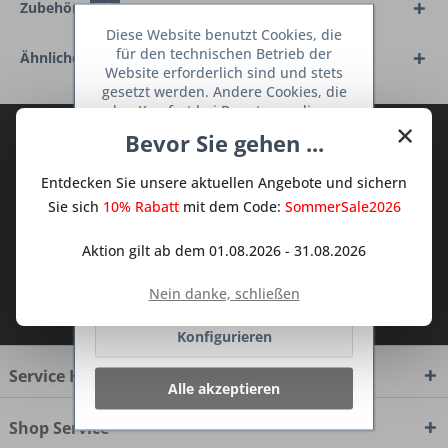
Zubehör
13
Diese Website benutzt Cookies, die
für den technischen Betrieb der
Ähnliche Artikel
Website erforderlich sind und stets
gesetzt werden. Andere Cookies, die
den Komfort bei Benutzung dieser
×
Website erhöhen, der Direktwerbung
Abonnieren Sie den kostenlosen Deine
Bevor Sie gehen ...
dienen oder die Interaktion mit
TraumKüche Newsletter und verpassen
anderen Websites und sozialen
Entdecken Sie unsere aktuellen Angebote und sichern
Sie keine Neuigkeit oder Aktion mehr aus
Netzwerken vereinfachen sollen,
werden nur mit Ihrer Zustimmung
Sie sich
10% Rabatt
mit dem Code:
SommerSale2026
dem Traum Küchen - Shop.
gesetzt.
Mehr Informationen
Aktion gilt ab dem 01.08.2026 - 31.08.2026
Ablehnen
Ich habe die
Datenschutzbestimmungen
Nein danke, schließen
zur Kenntnis genommen.
Konfigurieren
Service Hotline
Alle akzeptieren
Shop Service